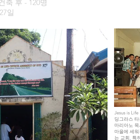
 건축 후 - 120명
 27일
Jesus is
딩그라스 타
마리아노 목
마을에 세워
는 교회, 특