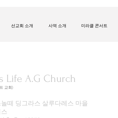
선교회 소개
사역 소개
미라클 콘서트
s Life A.G Church
교회)
스놀떼 딩그라스 살루다레스 마을
데스